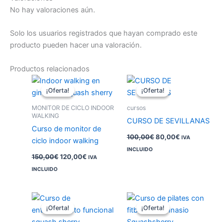
No hay valoraciones aún.
Solo los usuarios registrados que hayan comprado este
producto pueden hacer una valoración.
Productos relacionados
El
El
El
El
precio
precio
precio
precio
¡Oferta!
¡Oferta!
¡Oferta!
¡Oferta!
original
actual
original
actual
era:
es:
era:
es:
MONITOR DE CICLO INDOOR
cursos
150,00€.
120,00€.
100,00€.
80,00€.
WALKING
CURSO DE SEVILLANAS
Curso de monitor de
100,00
€
80,00
€
IVA
ciclo indoor walking
INCLUIDO
150,00
€
120,00
€
IVA
INCLUIDO
El
El
El
El
precio
precio
precio
precio
¡Oferta!
¡Oferta!
¡Oferta!
¡Oferta!
original
actual
original
actual
era:
es:
era:
es: