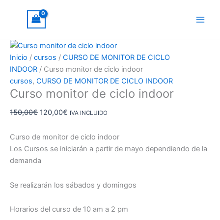
Ir
Curso
El
El
¡Oferta!
al
monitor
precio
precio
contenido
de
original
actual
ciclo
era:
es:
indoor
150,00€.
120,00€.
Inicio
/
cursos
/
CURSO DE MONITOR DE CICLO
cantidad
INDOOR
/ Curso monitor de ciclo indoor
cursos
,
CURSO DE MONITOR DE CICLO INDOOR
Curso monitor de ciclo indoor
150,00
€
120,00
€
IVA INCLUIDO
Curso de monitor de ciclo indoor
Los Cursos se iniciarán a partir de mayo dependiendo de la
demanda
Se realizarán los sábados y domingos
Horarios del curso de 10 am a 2 pm