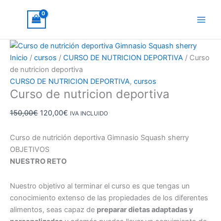
Ir
Curso
El
El
¡Oferta!
al
de
precio
precio
contenido
nutricion
original
actual
deportiva
era:
es:
cantidad
150,00€.
120,00€.
Inicio
/
cursos
/
CURSO DE NUTRICION DEPORTIVA
/ Curso
de nutricion deportiva
CURSO DE NUTRICION DEPORTIVA
,
cursos
Curso de nutricion deportiva
150,00
€
120,00
€
IVA INCLUIDO
Curso de nutrición deportiva Gimnasio Squash sherry
OBJETIVOS
NUESTRO RETO
Nuestro objetivo al terminar el curso es que tengas un
conocimiento extenso de las propiedades de los diferentes
alimentos, seas capaz de
preparar dietas adaptadas y