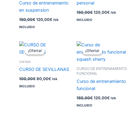
Curso de entrenamiento
personal
en suspension
150,00
€
120,00
€
IVA
150,00
€
120,00
€
IVA
INCLUIDO
INCLUIDO
El
El
El
El
precio
precio
precio
precio
¡Oferta!
¡Oferta!
¡Oferta!
¡Oferta!
original
actual
original
actual
era:
es:
era:
es:
cursos
100,00€.
80,00€.
150,00€.
120,00€.
CURSO DE ENTRENAMIENTO
CURSO DE SEVILLANAS
FUNCIONAL
100,00
€
80,00
€
IVA
Curso de entrenamiento
INCLUIDO
funcional
150,00
€
120,00
€
IVA
INCLUIDO