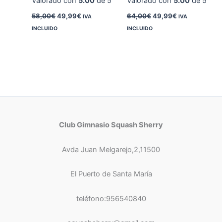
Valorado con
5.00
de 5
Valorado con
5.00
de 5
58,00
€
49,99
€
64,00
€
49,99
€
IVA
IVA
INCLUIDO
INCLUIDO
Club Gimnasio Squash Sherry
Avda Juan Melgarejo,2,11500
El Puerto de Santa María
teléfono:956540840