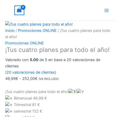
Ir
¡Tus
Rango
¡Oferta!
al
cuatro
de
contenido
planes
precios:
para
desde
todo
49,99€
Inicio
/
Promociones ONLINE
/ ¡Tus cuatro planes para todo
el
hasta
el año!
año!
252,00€
Promociones ONLINE
cantidad
¡Tus cuatro planes para todo el año!
Valorado con
5.00
de 5 en base a
20
valoraciones de
clientes
(
20
valoraciones de clientes)
49,99
€
-
252,00
€
IVA INCLUIDO
¡Tus cuatro planes para todo el año!
Bimensual 49,99 €
Trimestral 81 €
semestral 152 €