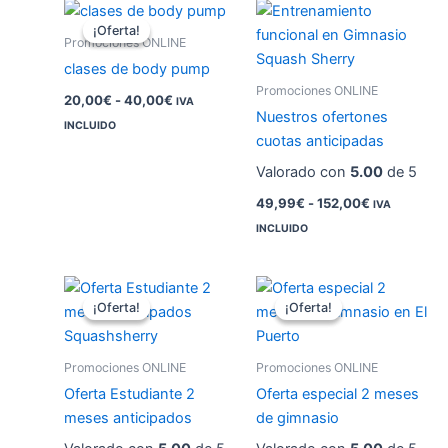
Rango
Rango
de
de
¡Oferta!
¡Oferta!
precios:
precios:
Promociones ONLINE
desde
desde
clases de body pump
20,00€
49,99€
Promociones ONLINE
hasta
hasta
20,00
€
-
40,00
€
IVA
40,00€
152,00€
Nuestros ofertones
INCLUIDO
cuotas anticipadas
Valorado con
5.00
de 5
49,99
€
-
152,00
€
IVA
INCLUIDO
El
El
El
El
precio
precio
precio
precio
¡Oferta!
¡Oferta!
¡Oferta!
¡Oferta!
original
actual
original
actual
era:
es:
era:
es:
58,00€.
49,99€.
64,00€.
49,99€.
Promociones ONLINE
Promociones ONLINE
Oferta Estudiante 2
Oferta especial 2 meses
meses anticipados
de gimnasio