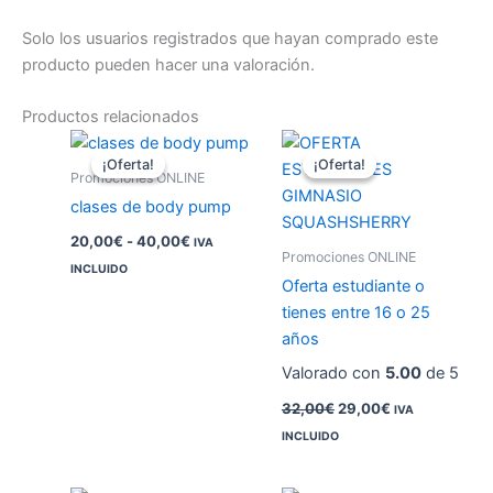
Solo los usuarios registrados que hayan comprado este
producto pueden hacer una valoración.
Productos relacionados
Rango
El
El
de
precio
precio
¡Oferta!
¡Oferta!
¡Oferta!
¡Oferta!
precios:
original
actual
Promociones ONLINE
desde
era:
es:
clases de body pump
20,00€
32,00€.
29,00€.
hasta
20,00
€
-
40,00
€
IVA
40,00€
Promociones ONLINE
INCLUIDO
Oferta estudiante o
tienes entre 16 o 25
años
Valorado con
5.00
de 5
32,00
€
29,00
€
IVA
INCLUIDO