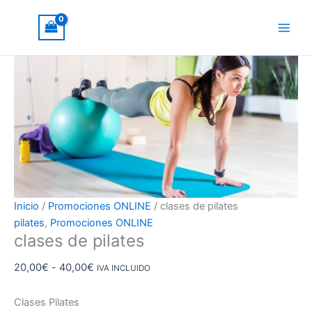
Ir
clases
Rango
¡Oferta!
al
de
de
contenido
pilates
precios:
cantidad
desde
20,00€
hasta
40,00€
Inicio
/
Promociones ONLINE
/ clases de pilates
pilates
,
Promociones ONLINE
clases de pilates
20,00
€
-
40,00
€
IVA INCLUIDO
Clases Pilates