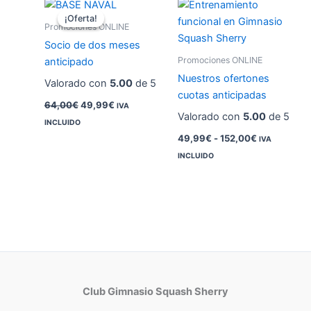
El
El
Rango
precio
precio
de
¡Oferta!
¡Oferta!
original
actual
precios:
Promociones ONLINE
era:
es:
desde
Socio de dos meses
64,00€.
49,99€.
49,99€
Promociones ONLINE
hasta
anticipado
152,00€
Nuestros ofertones
Valorado con
5.00
de 5
cuotas anticipadas
64,00
€
49,99
€
IVA
Valorado con
5.00
de 5
INCLUIDO
49,99
€
-
152,00
€
IVA
INCLUIDO
Club Gimnasio Squash Sherry