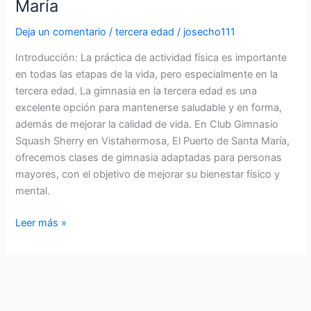
María
Club
Gimnasio
Deja un comentario
/
tercera edad
/
josecho111
Squash
Introducción: La práctica de actividad física es importante
Sherry
en todas las etapas de la vida, pero especialmente en la
en
tercera edad. La gimnasia en la tercera edad es una
Vistahermosa,
excelente opción para mantenerse saludable y en forma,
El
además de mejorar la calidad de vida. En Club Gimnasio
Puerto
Squash Sherry en Vistahermosa, El Puerto de Santa María,
de
ofrecemos clases de gimnasia adaptadas para personas
Santa
mayores, con el objetivo de mejorar su bienestar físico y
María
mental.
Leer más »