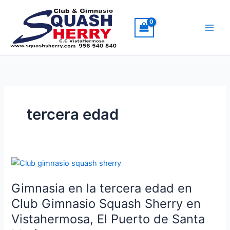
Ir
al
contenido
tercera edad
Gimnasia
en
Gimnasia en la tercera edad en
la
tercera
Club Gimnasio Squash Sherry en
edad
Vistahermosa, El Puerto de Santa
en