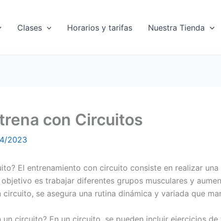
Clases
Horarios y tarifas
Nuestra Tienda
ntrena con Circuitos
4/2023
o? El entrenamiento con circuito consiste en realizar una s
 objetivo es trabajar diferentes grupos musculares y aument
un circuito, se asegura una rutina dinámica y variada que ma
 un circuito? En un circuito, se pueden incluir ejercicios de