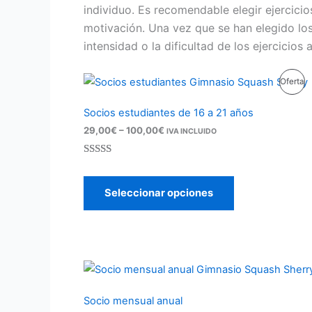
individuo. Es recomendable elegir ejercicio
motivación. Una vez que se han elegido los
intensidad o la dificultad de los ejercicio
Rango
P
Oferta
de
precios:
E
Socios estudiantes de 16 a 21 años
desde
29,00€
29,00
€
–
100,00
€
Of
IVA INCLUIDO
hasta
100,00€
Valorado
13
con
5.00
de
Seleccionar opciones
5 en base a
valoracione
s de clientes
Socio mensual anual