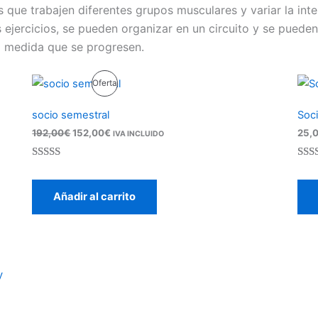
s que trabajen diferentes grupos musculares y variar la int
 ejercicios, se pueden organizar en un circuito y se puede
s a medida que se progresen.
El
El
roducto
Producto
Oferta
precio
precio
original
actual
n
En
socio semestral
Soci
era:
es:
192,00€.
152,00€.
erta
192,00
€
152,00
€
Oferta
25,
IVA INCLUIDO
Valorado
23
Valo
10
con
5.00
de
con
Añadir al carrito
5 en base a
5 en
valoracione
valo
s de clientes
s de 