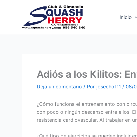
Ir
al
Inicio
contenido
Adiós a los Kilitos: E
Deja un comentario
/ Por
josecho111
/
08/0
¿Cómo funciona el entrenamiento con circuit
con poco o ningún descanso entre ellos. El
resistencia cardiovascular. Al trabajar en 
¿Qué tipo de ejercicios se pueden incluir en