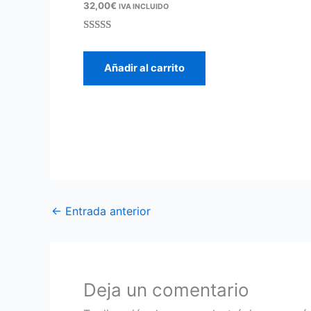
32,00
€
IVA INCLUIDO
Valorado
21
con
5.00
de
Añadir al carrito
5 en base a
valoracione
s de clientes
←
Entrada anterior
Deja un comentario