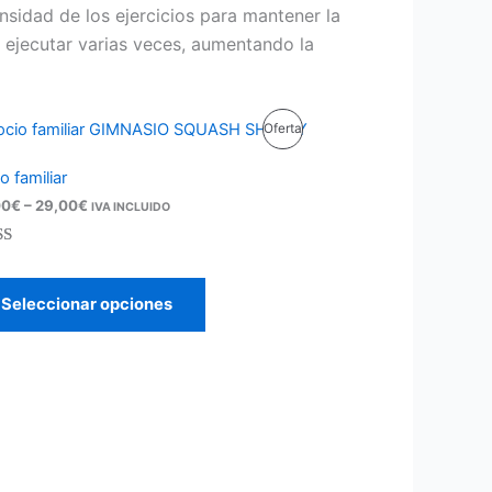
ensidad de los ejercicios para mantener la
n ejecutar varias veces, aumentando la
Rango
Producto
Oferta
de
precios:
En
o familiar
desde
25,00€
00
€
–
29,00
€
Oferta
IVA INCLUIDO
hasta
29,00€
rado
5.00
de
Seleccionar opciones
 base a
racione
clientes